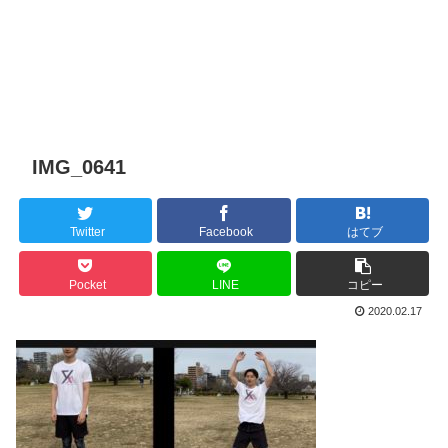
IMG_0641
Twitter
Facebook
はてブ
Pocket
LINE
コピー
2020.02.17