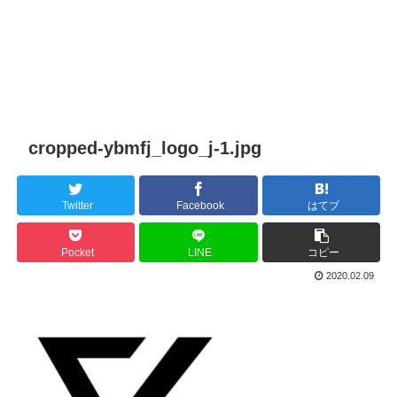
cropped-ybmfj_logo_j-1.jpg
Twitter
Facebook
はてブ
Pocket
LINE
コピー
2020.02.09