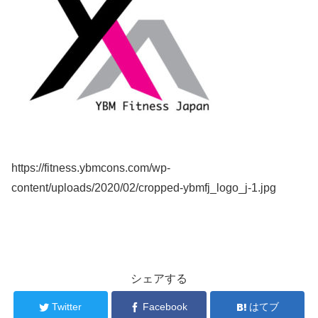
https://fitness.ybmcons.com/wp-
content/uploads/2020/02/cropped-ybmfj_logo_j-1.jpg
シェアする
Twitter
Facebook
はてブ